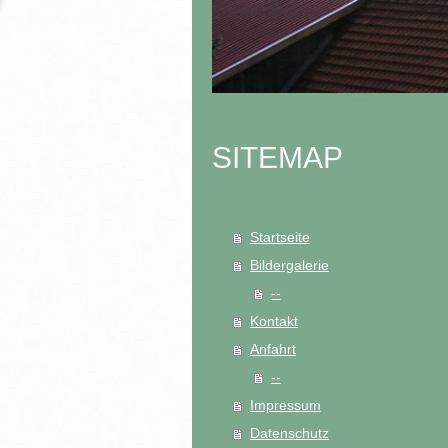
SITEMAP
Startseite
Bildergalerie
--
Kontakt
Anfahrt
--
Impressum
Datenschutz